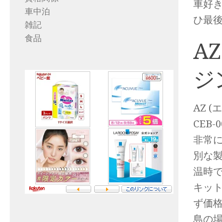
車好
車中泊
ひ最
雑記
食品
A
ジ
AZ 
CEB
非常
別な
温時
キッ
ず価
島の