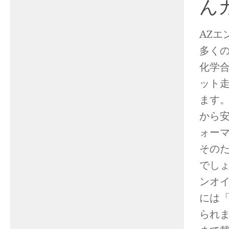
ん
AZ
多く
化学
ット
ます
から
ォー
その
でし
ンオ
には
られ