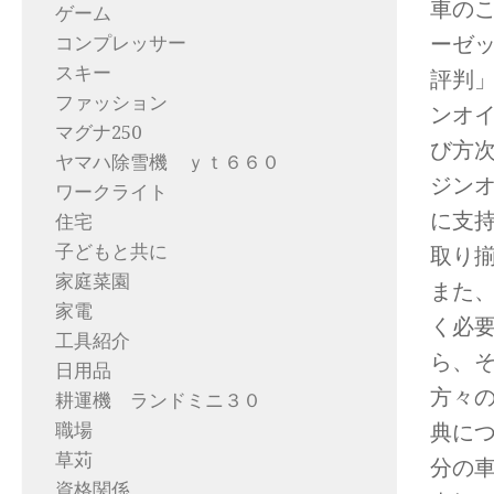
車のこ
ゲーム
ーゼッ
コンプレッサー
スキー
評判
ファッション
ンオ
マグナ250
び方次
ヤマハ除雪機 ｙｔ６６０
ジン
ワークライト
に支
住宅
子どもと共に
取り
家庭菜園
また
家電
く必要
工具紹介
ら、
日用品
方々
耕運機 ランドミニ３０
典に
職場
草苅
分の
資格関係