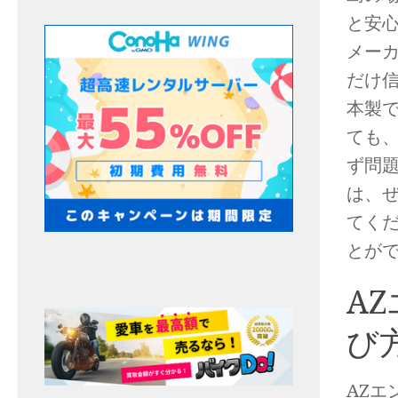
と安心
メー
だけ
本製
ても
ず問
は、ぜ
てく
とが
A
び
AZエ