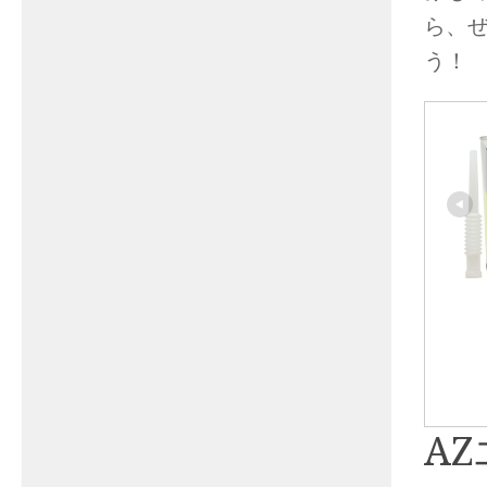
ら、
う！
A