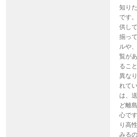
知り
です
供し
揃っ
ルや
覧が
るこ
異な
れて
は、
ど離
心です
り高
みる