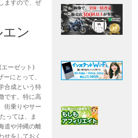
しますので、ぜ
ルエン
 (エーゼット)
ーザーにとって、
学合成という特
徴です。特に高
、街乗りやサー
あたっては、ま
海道や沖縄の離
わせをしておく