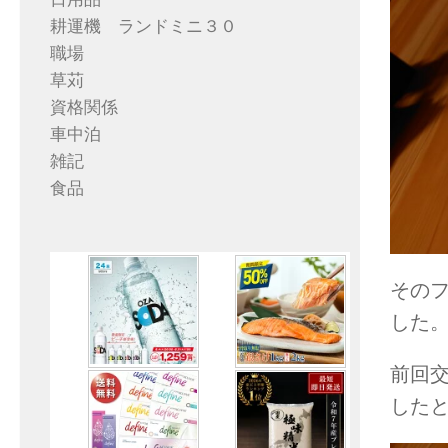
耕運機 ランドミニ３０
職場
草苅
資格関係
車中泊
雑記
食品
その
した
前回
した