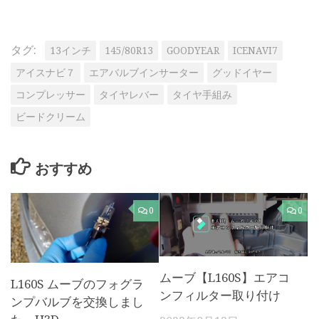
タグ:
13インチ
145/80R13
GOODYEAR
ICENAVI7
アイスナビ７
エアバルブインサーター
グッドイヤー
コンプレッサー
タイヤレバー
タイヤ手組み
ビードクリーム
おすすめ
0
0
ムーブ【L160S】エアコ
L160S ムーブのフォグラ
ンフィルター取り付け
ンプバルブを交換しまし