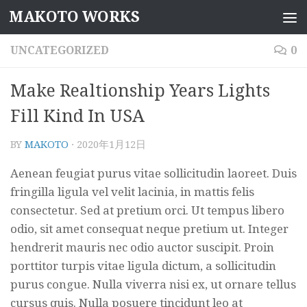
MAKOTO WORKS
コンテンツへスキップ
UNCATEGORIZED
0
Make Realtionship Years Lights
Fill Kind In USA
BY
MAKOTO
·
2020年1月12日
Aenean feugiat purus vitae sollicitudin laoreet. Duis
fringilla ligula vel velit lacinia, in mattis felis
consectetur. Sed at pretium orci. Ut tempus libero
odio, sit amet consequat neque pretium ut. Integer
hendrerit mauris nec odio auctor suscipit. Proin
porttitor turpis vitae ligula dictum, a sollicitudin
purus congue. Nulla viverra nisi ex, ut ornare tellus
cursus quis. Nulla posuere tincidunt leo at