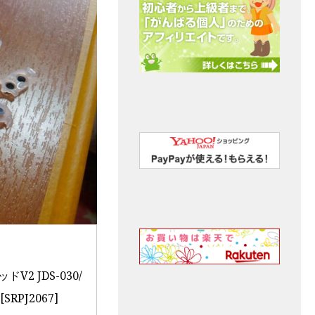
2 JDS-030/
RPJ2067]