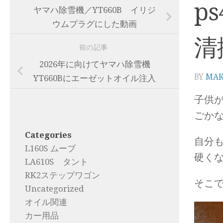
p
ヤマハ除雪機／YT660B イリジ
ウムプラグにした動画
清
前の記事
2026年に向けてヤマハ除雪機
BY
MA
YT660Bにエーゼットオイル注入
子供
ごか
Categories
自分
L160S ムーブ
硬く
LA610S タント
RK2ステップワゴン
そこ
Uncategorized
オイル関連
カー用品