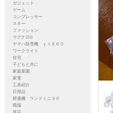
ガジェット
ゲーム
コンプレッサー
スキー
ファッション
マグナ250
ヤマハ除雪機 ｙｔ６６０
ワークライト
住宅
子どもと共に
家庭菜園
家電
工具紹介
日用品
耕運機 ランドミニ３０
職場
草苅