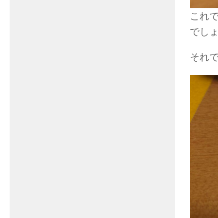
これ
でし
それ