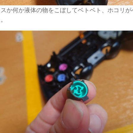
ースか何か液体の物をこぼしてベトベト、ホコリが
た。