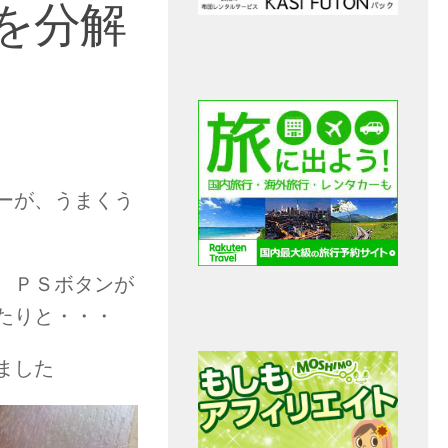
を分解
ーが、うまくう
、ＰＳボタンが
たりと・・・
ました