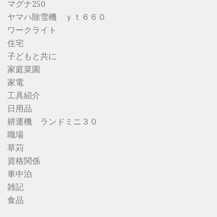
マグナ250
ヤマハ除雪機 ｙｔ６６０
ワークライト
住宅
子どもと共に
家庭菜園
家電
工具紹介
日用品
耕運機 ランドミニ３０
職場
草苅
資格関係
車中泊
雑記
食品