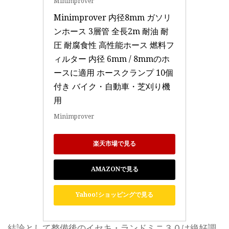
Minimprover
Minimprover 内径8mm ガソリ
ンホース 3層管 全長2m 耐油 耐
圧 耐腐食性 高性能ホース 燃料フ
ィルター 内径 6mm / 8mmのホ
ースに適用 ホースクランプ 10個
付き バイク・自動車・芝刈り機
用
Minimprover
楽天市場で見る
AMAZONで見る
Yahoo!ショッピングで見る
結論として整備後のイセキ・ランドミニ３０は絶好調