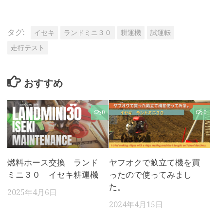
タグ:
イセキ
ランドミニ３０
耕運機
試運転
走行テスト
おすすめ
0
0
燃料ホース交換 ランド
ヤフオクで畝立て機を買
ミニ３０ イセキ耕運機
ったので使ってみまし
た。
2025年4月6日
2024年4月15日