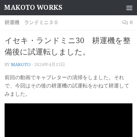
MAKOTO WORKS
コンテンツへスキップ
耕運機 ランドミニ３０
0
イセキ・ランドミニ30 耕運機を整
備後に試運転しました。
BY
MAKOTO
·
2024年4月13日
前回の動画でキャブレターの清掃をしました。それ
で、今回はその後の耕運機の試運転をかねて耕運して
みました。