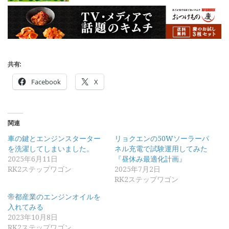
共有:
Facebook
X
関連
車の鍵とエンジンスターター
リョクエンの50Wソーラーパ
を洗濯してしまいました。
ネル充電で試験運用してみた
2025年6月11日
『昼休み最適化計画』
RK2ステップワゴン
2025年7月2日
RK2ステップワゴン
帝都産業のエンジンオイルを
入れてみる
2023年10月8日
RK2ステップワゴン