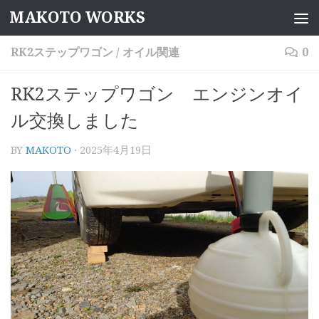
MAKOTO WORKS
コンテンツへスキップ
RK2ステップワゴン
/
オイル関連
0
RK2ステップワゴン エンジンオイ
ル交換しました
BY
MAKOTO
·
2025年4月19日