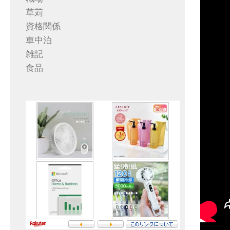
草苅
資格関係
車中泊
雑記
食品