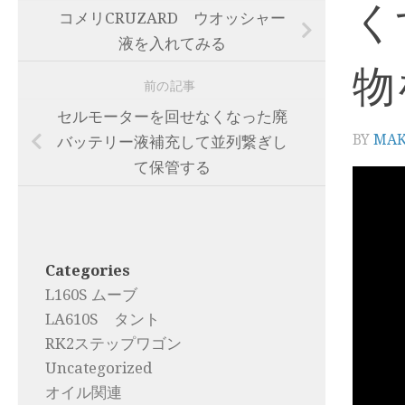
く
コメリCRUZARD ウオッシャー
液を入れてみる
物
前の記事
セルモーターを回せなくなった廃
BY
MA
バッテリー液補充して並列繋ぎし
て保管する
Categories
L160S ムーブ
LA610S タント
RK2ステップワゴン
Uncategorized
オイル関連