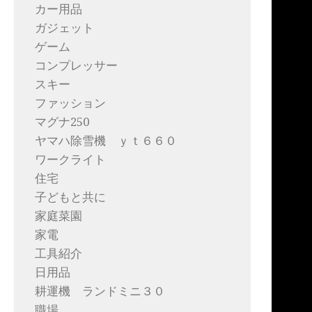
カー用品
ガジェット
ゲーム
コンプレッサー
スキー
ファッション
マグナ250
ヤマハ除雪機 ｙｔ６６０
ワークライト
住宅
子どもと共に
家庭菜園
家電
工具紹介
日用品
耕運機 ランドミニ３０
職場