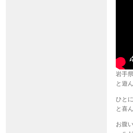
岩手
と遊
ひと
と喜
お腹