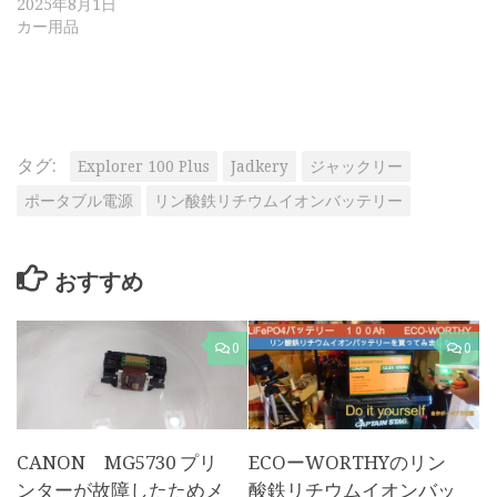
2025年8月1日
カー用品
タグ:
Explorer 100 Plus
Jadkery
ジャックリー
ポータブル電源
リン酸鉄リチウムイオンバッテリー
おすすめ
0
0
CANON MG5730 プリ
ECOーWORTHYのリン
ンターが故障したためメ
酸鉄リチウムイオンバッ